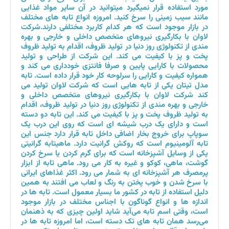
مورد استفاده قرار نمیگیرد میتوانید در آن سایر مواد غذایی
مانند سیب زمینی را سرخ کنید. امروزه انواع تابه های مختلف
در بازار موجود است که هر کدام کاربرد مختلفی دارند.شرکت
لاوان با بکارگیری نیروهای متخصص داخلی و خارجی و بهره
مندی از تکنولوژی روز دنیا در تولید ظروف، اقدام به تولید ظروف
پخت و پز با کیفیت می کند. این شرکت از طراحی و تولید
محصولات با کارایی پایین و صرفا فانتزی خودداری می کند و
همواره کیفیت و کارایی را سرلوحه کار خود قرار داده است. تابه
مدل تیتان یکی از تابه هایی است که شرکت لاوان تولید می
کند شرکت لاوان با بکارگیری نیروهای متخصص داخلی و
خارجی و بهره مندی از تکنولوژی روز دنیا در تولید ظروف، اقدام
به تولید ظروف پخت و پز با کیفیت می کند. این تابه دو دسته
است و دارای یک درب شیشه ای است که روی این درب یک
سوپاپ برای خروج بخار اضافی داخل تابه قرار دارد جنس این
تابه آلومینیوم است که روکش گرانیت دارد. ماهیتابه گرانیتی
یکی از وسایل آشپزخانه است که برای گرم کردن یا سرخ کردن
گوشت، ماهی، کوکو و غیره به کار می ‌رود. ماهی تابه از ابزار
پرمصرف هر آشپزخانه ای به شمار می رود. اکثر غذاهای ایرانی
با سرخ شدن و خوب پختن به رنگ و لعاب می افتند به همین
دلیل استفاده از تابه در کشور ما بسیار معمول است. تابه ها در
اندازه ها و انواع گوناگون با اجناس مختلف در بازار موجود
است، وقتی اسم تابه می‌آید شاید اولین چیزی که به ذهنمان
می‌رسد همان تابه‌ های تک دسته است، اما امروزه تابه ها در