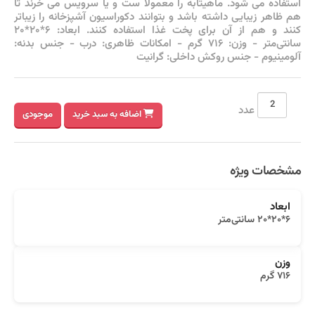
استفاده می شود. ماهیتابه را معمولاً ست و یا سرویس می خرند تا
هم ظاهر زیبایی داشته باشد و بتوانند دکوراسیون آشپزخانه را زیباتر
کنند و هم از آن برای پخت غذا استفاده کنند. ابعاد: ۶*۲۰*۲۰
سانتی‌متر - وزن: ۷۱۶ گرم - امکانات ظاهری: درب - جنس بدنه:
آلومینیوم - جنس روکش داخلی: گرانیت
عدد
اضافه به سبد خرید
موجودی
مشخصات ویژه
ابعاد
۶*۲۰*۲۰ سانتی‌متر
وزن
۷۱۶ گرم