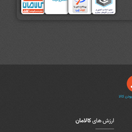
دن کالا
ارزش های
کالامان