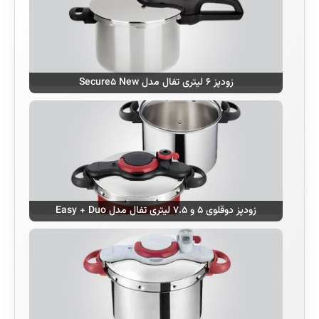
زودپز ۶ لیتری تفال مدل Secure۵ New
زودپز دوقلوی ۵ و ۷.۵ لیتری تفال مدل Easy + Duo