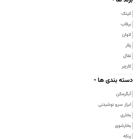
تماس با ما
کیتک
برفاب
لاوان
پلار
تفال
کارچر
پیلو
دسته بندی ها
پرارین
آبگرمکن
بامبوم
ابزار سرو نوشیدنی
نیچی
بخاری
پارس استیل
بخارشوی
جنرال فیت
پنکه