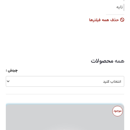
تابه
جاروبرقی
حذف همه فیلترها
زودپز
سرویس قابلمه
سماور
شیشه شوی
همه
محصولات
ظروف نگهدارنده
چینش :
قابلمه
قاشق و چنگال
کولر
کارواش
موجود
کتری و قوری
کیک پز