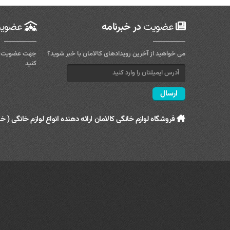
سماور
عضویت
در خبرنامه
عضوی
شیشه شوی
ظروف نگهدارنده
می خواهید از آخرین رویدادهای کالامان با خبر شوید؟
جهت عضویت در
قابلمه
کنید
قاشق و چنگال
کولر
کارواش
فروشگاه لوازم خانگی کالامان ارائه دهنده انواع لوازم خانگی ( خا
کتری و قوری
کیک پز
لوازم آشپزی
ماشین لباسشویی
یخچال و فریزر