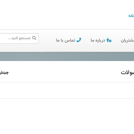
انه
شتریان
درباره ما
تماس با ما
لات
چینش 