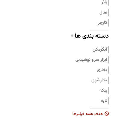
پلار
تفال
کارچر
پیلو
دسته بندی ها
پرارین
آبگرمکن
بامبوم
ابزار سرو نوشیدنی
نیچی
بخاری
پارس استیل
بخارشوی
جنرال فیت
پنکه
تابه
جاروبرقی
حذف همه فیلترها
زودپز
سرویس قابلمه