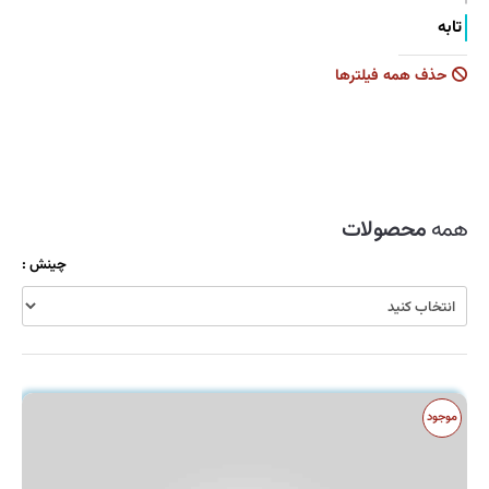
تابه
جاروبرقی
حذف همه فیلترها
زودپز
سرویس قابلمه
سماور
شیشه شوی
همه
محصولات
ظروف نگهدارنده
چینش :
قابلمه
قاشق و چنگال
کولر
کارواش
موجود
کتری و قوری
کیک پز