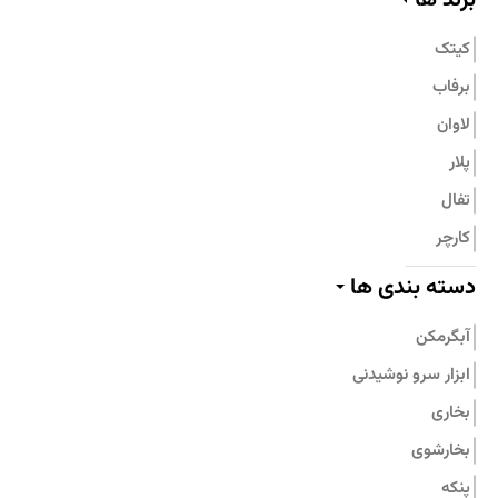
تماس با ما
کیتک
برفاب
لاوان
پلار
تفال
کارچر
پیلو
دسته بندی ها
پرارین
آبگرمکن
بامبوم
ابزار سرو نوشیدنی
نیچی
بخاری
پارس استیل
بخارشوی
جنرال فیت
پنکه