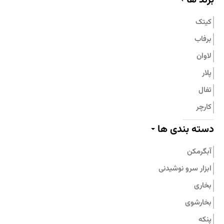
تماس با ما
کیتک
برفاب
لاوان
پلار
تفال
کارچر
پیلو
دسته بندی ها
پرارین
آبگرمکن
بامبوم
ابزار سرو نوشیدنی
نیچی
بخاری
پارس استیل
بخارشوی
جنرال فیت
پنکه