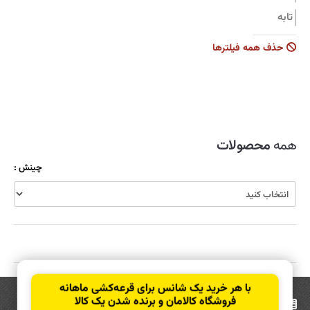
تابه
جاروبرقی
حذف همه فیلترها
زودپز
سرویس قابلمه
سماور
شیشه شوی
همه
محصولات
ظروف نگهدارنده
چینش :
قابلمه
قاشق و چنگال
کولر
کارواش
کتری و قوری
با هر خرید یک شانس برای قرعه‌کشی ماهانه
کیک پز
فروشگاه کالامان و برنده شدن یک کالا
عضویت
در خبرنامه