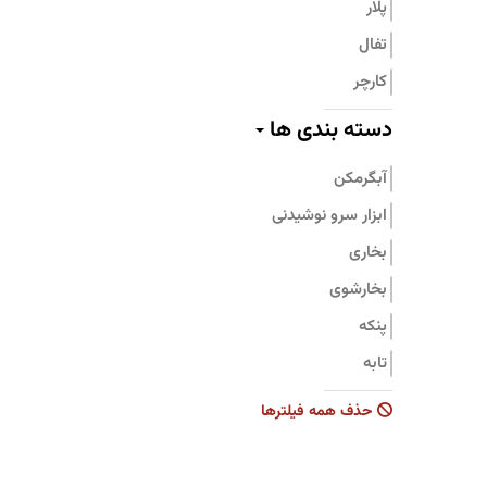
پلار
تفال
کارچر
پیلو
دسته بندی ها
پرارین
آبگرمکن
بامبوم
ابزار سرو نوشیدنی
نیچی
بخاری
پارس استیل
بخارشوی
جنرال فیت
پنکه
تابه
جاروبرقی
حذف همه فیلترها
زودپز
سرویس قابلمه