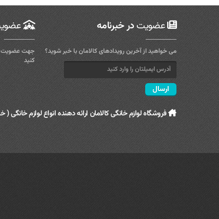
سماور
عضویت
در خبرنامه
عضوی
شیشه شوی
ظروف نگهدارنده
می خواهید از آخرین رویدادهای کالامان با خبر شوید؟
جهت عضویت در
قابلمه
کنید
قاشق و چنگال
کولر
کارواش
فروشگاه لوازم خانگی کالامان ارائه دهنده انواع لوازم خانگی ( خا
کتری و قوری
کیک پز
لوازم آشپزی
ماشین لباسشویی
یخچال و فریزر