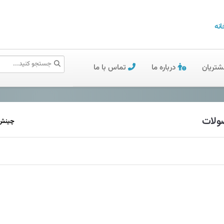
انه
شتریان
درباره ما
تماس با ما
لات
چینش 