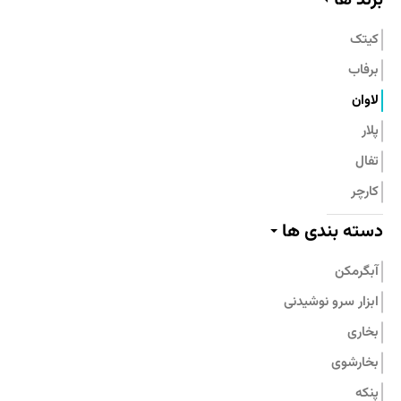
تماس با ما
کیتک
برفاب
لاوان
پلار
تفال
کارچر
پیلو
دسته بندی ها
پرارین
آبگرمکن
بامبوم
ابزار سرو نوشیدنی
نیچی
بخاری
پارس استیل
بخارشوی
جنرال فیت
پنکه