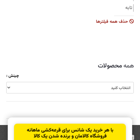
تابه
جاروبرقی
حذف همه فیلترها
زودپز
سرویس قابلمه
سماور
شیشه شوی
همه
محصولات
ظروف نگهدارنده
چینش :
قابلمه
قاشق و چنگال
کولر
کارواش
کتری و قوری
با هر خرید یک شانس برای قرعه‌کشی ماهانه
کیک پز
فروشگاه کالامان و برنده شدن یک کالا
عضویت
در خبرنامه