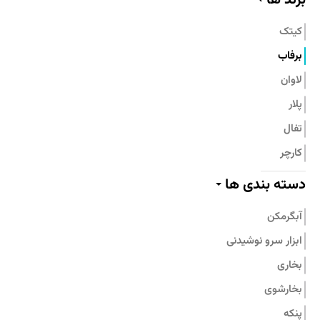
تماس با ما
کیتک
برفاب
لاوان
پلار
تفال
کارچر
پیلو
دسته بندی ها
پرارین
آبگرمکن
بامبوم
ابزار سرو نوشیدنی
نیچی
بخاری
پارس استیل
بخارشوی
جنرال فیت
پنکه