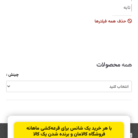
تابه
جاروبرقی
حذف همه فیلترها
زودپز
سرویس قابلمه
سماور
شیشه شوی
همه
محصولات
ظروف نگهدارنده
چینش :
قابلمه
قاشق و چنگال
کولر
کارواش
کتری و قوری
با هر خرید یک شانس برای قرعه‌کشی ماهانه
کیک پز
فروشگاه کالامان و برنده شدن یک کالا
عضویت
در خبرنامه