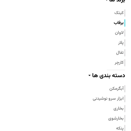
تماس با ما
کیتک
برفاب
لاوان
پلار
تفال
کارچر
پیلو
دسته بندی ها
پرارین
آبگرمکن
بامبوم
ابزار سرو نوشیدنی
نیچی
بخاری
پارس استیل
بخارشوی
جنرال فیت
پنکه