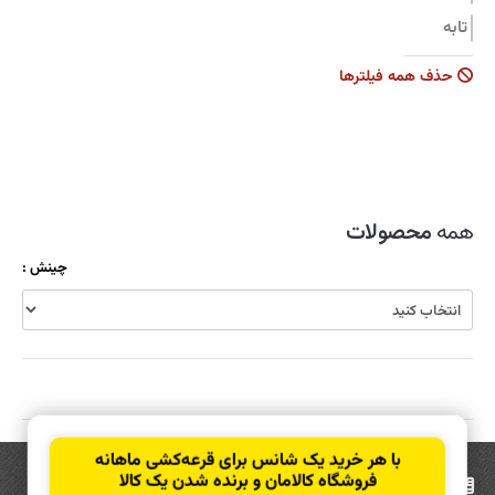
تابه
جاروبرقی
حذف همه فیلترها
زودپز
سرویس قابلمه
سماور
شیشه شوی
همه
محصولات
ظروف نگهدارنده
چینش :
قابلمه
قاشق و چنگال
کولر
کارواش
کتری و قوری
با هر خرید یک شانس برای قرعه‌کشی ماهانه
کیک پز
فروشگاه کالامان و برنده شدن یک کالا
عضویت
در خبرنامه