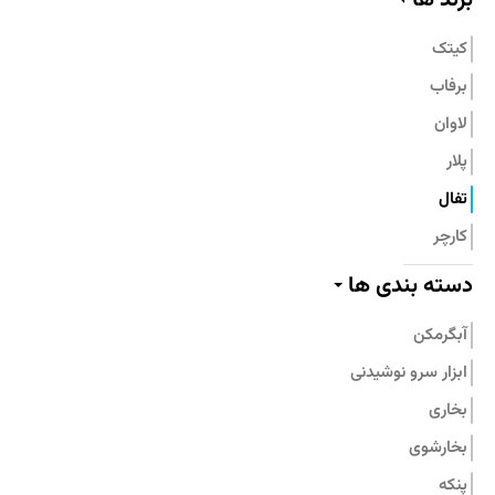
تماس با ما
کیتک
برفاب
لاوان
پلار
تفال
کارچر
پیلو
دسته بندی ها
پرارین
آبگرمکن
بامبوم
ابزار سرو نوشیدنی
نیچی
بخاری
پارس استیل
بخارشوی
جنرال فیت
پنکه