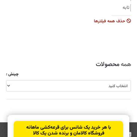
تابه
جاروبرقی
حذف همه فیلترها
زودپز
سرویس قابلمه
سماور
شیشه شوی
همه
محصولات
ظروف نگهدارنده
چینش :
قابلمه
قاشق و چنگال
کولر
کارواش
کتری و قوری
با هر خرید یک شانس برای قرعه‌کشی ماهانه
کیک پز
فروشگاه کالامان و برنده شدن یک کالا
عضویت
در خبرنامه