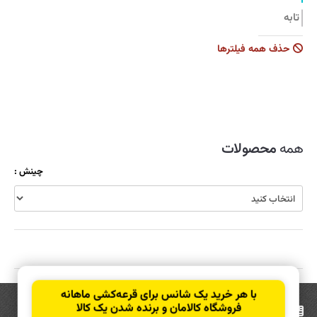
تابه
جاروبرقی
حذف همه فیلترها
زودپز
سرویس قابلمه
سماور
شیشه شوی
همه
محصولات
ظروف نگهدارنده
چینش :
قابلمه
قاشق و چنگال
کولر
کارواش
کتری و قوری
با هر خرید یک شانس برای قرعه‌کشی ماهانه
کیک پز
فروشگاه کالامان و برنده شدن یک کالا
عضویت
در خبرنامه