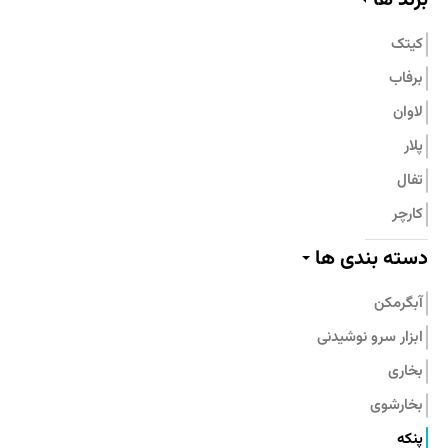
تماس با ما
کیتک
برفاب
لاوان
پلار
تفال
کارچر
پیلو
دسته بندی ها
پرارین
آبگرمکن
بامبوم
ابزار سرو نوشیدنی
نیچی
بخاری
پارس استیل
بخارشوی
جنرال فیت
پنکه