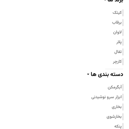
تماس با ما
کیتک
برفاب
لاوان
پلار
تفال
کارچر
پیلو
دسته بندی ها
پرارین
آبگرمکن
بامبوم
ابزار سرو نوشیدنی
نیچی
بخاری
پارس استیل
بخارشوی
جنرال فیت
پنکه