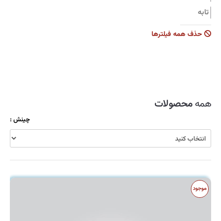
تابه
جاروبرقی
حذف همه فیلترها
زودپز
سرویس قابلمه
سماور
شیشه شوی
همه
محصولات
ظروف نگهدارنده
چینش :
قابلمه
قاشق و چنگال
کولر
کارواش
موجود
کتری و قوری
کیک پز