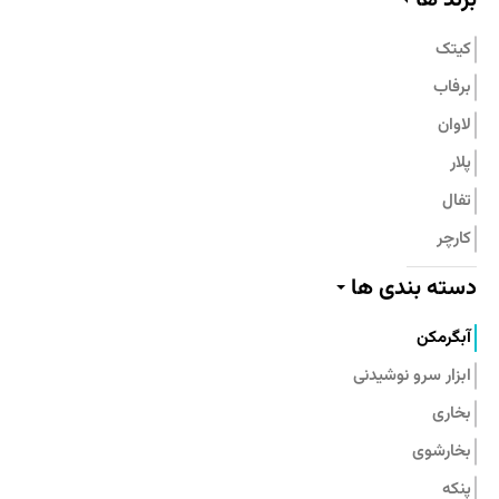
تماس با ما
کیتک
برفاب
لاوان
پلار
تفال
کارچر
پیلو
دسته بندی ها
پرارین
آبگرمکن
بامبوم
ابزار سرو نوشیدنی
نیچی
بخاری
پارس استیل
بخارشوی
جنرال فیت
پنکه