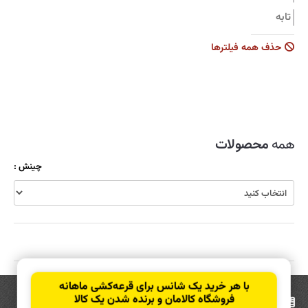
تابه
جاروبرقی
حذف همه فیلترها
زودپز
سرویس قابلمه
سماور
شیشه شوی
همه
محصولات
ظروف نگهدارنده
چینش :
قابلمه
قاشق و چنگال
کولر
کارواش
کتری و قوری
با هر خرید یک شانس برای قرعه‌کشی ماهانه
کیک پز
فروشگاه کالامان و برنده شدن یک کالا
عضویت
در خبرنامه