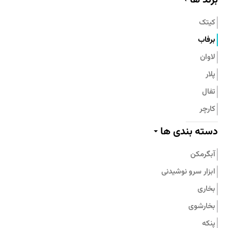
تماس با ما
کیتک
برفاب
لاوان
پلار
تفال
کارچر
پیلو
دسته بندی ها
پرارین
آبگرمکن
بامبوم
ابزار سرو نوشیدنی
نیچی
بخاری
پارس استیل
بخارشوی
جنرال فیت
پنکه