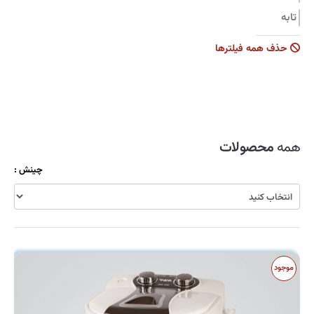
تابه
جاروبرقی
حذف همه فیلترها
زودپز
سرویس قابلمه
سماور
شیشه شوی
همه
محصولات
ظروف نگهدارنده
چینش :
قابلمه
قاشق و چنگال
کولر
کارواش
موجود
کتری و قوری
کیک پز