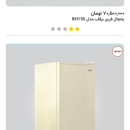
۷۰,۵۰۰,۰۰۰ تومان
یخچال فریزر برفاب مدل BH150
موجود