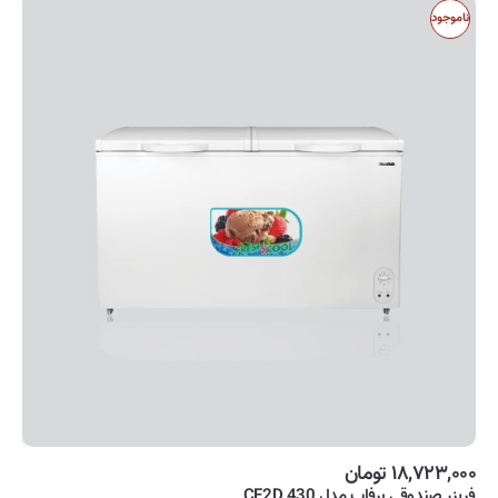
ناموجود
۱۸,۷۲۳,۰۰۰ تومان
فریزر صندوقی برفاب مدل CF2D 430