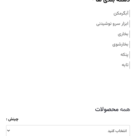
تماس با ما
آبگرمکن
ابزار سرو نوشیدنی
بخاری
بخارشوی
پنکه
تابه
جاروبرقی
زودپز
سرویس قابلمه
سماور
همه
محصولات
شیشه شوی
چینش :
ظروف نگهدارنده