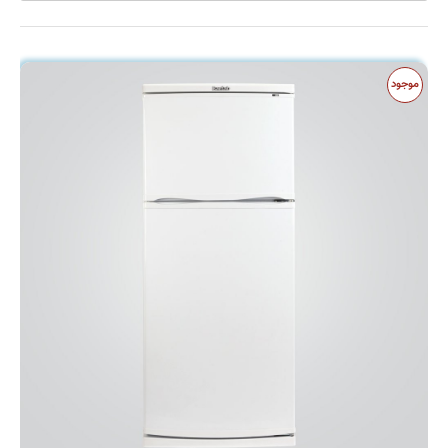
قابلمه
قاشق و چنگال
کولر
موجود
کارواش
کتری و قوری
کیک پز
لوازم آشپزی
ماشین لباسشویی
یخچال و فریزر