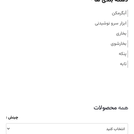
تماس با ما
آبگرمکن
ابزار سرو نوشیدنی
بخاری
بخارشوی
پنکه
تابه
جاروبرقی
زودپز
سرویس قابلمه
سماور
همه
محصولات
شیشه شوی
چینش :
ظروف نگهدارنده