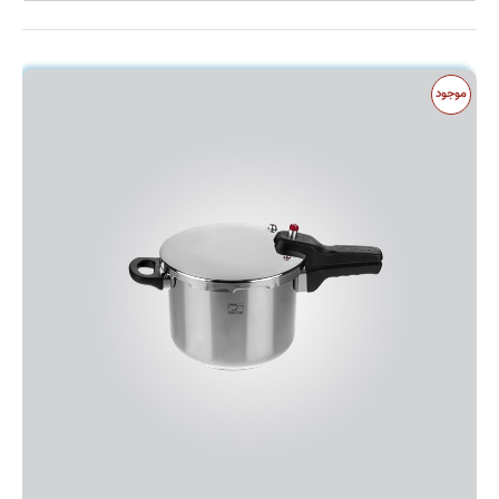
قابلمه
قاشق و چنگال
کولر
موجود
کارواش
کتری و قوری
کیک پز
لوازم آشپزی
ماشین لباسشویی
یخچال و فریزر