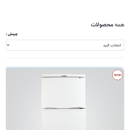
زودپز
سرویس قابلمه
سماور
همه
محصولات
شیشه شوی
چینش :
ظروف نگهدارنده
قابلمه
قاشق و چنگال
کولر
موجود
کارواش
کتری و قوری
کیک پز
لوازم آشپزی
ماشین لباسشویی